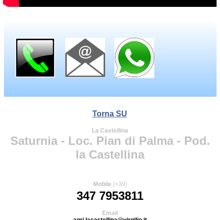
Torna SU
La Castellina
Saturnia - Loc. Pian di Palma - Pod.
la Castellina
Mobile
(+39)
347 7953811
Email